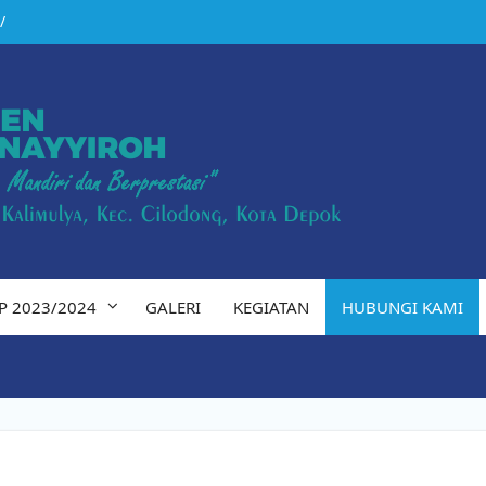
/
uq
 IX
n
P 2023/2024
GALERI
KEGIATAN
HUBUNGI KAMI