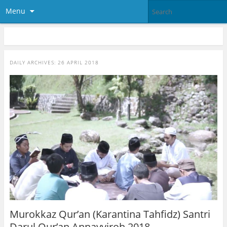
Menu
DAILY ARCHIVES:
26 APRIL 2018
Murokkaz Qur’an (Karantina Tahfidz) Santri
Darul Qur’an Annayyiroh 2018